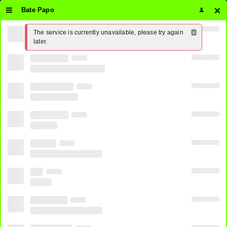
Bate Papo
FUTEBOL
GRÁTIS
Menu
Pesqui
The service is currently unavailable, please try again 
later.
HOJE AO VIVO
MAIS:
CANAIS AO
Mandante
Visitante
VIVO