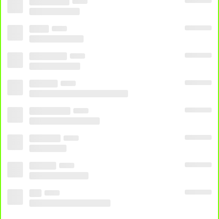
SEJAM BEM VINDO, CLIQUE PARA COMEÇAR
ASSISTIR
OPÇÃO 1
OPÇÃO 2
OPÇÃO 3
OPÇÃO 4
Compartilhar
Copiar Link
Notificar