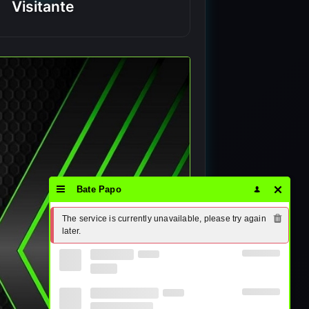
Visitante
Bate Papo
The service is currently unavailable, please try again 
later.