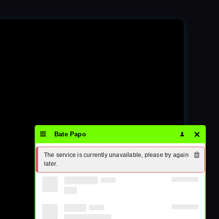
Bate Papo
The service is currently unavailable, please try again 
later.